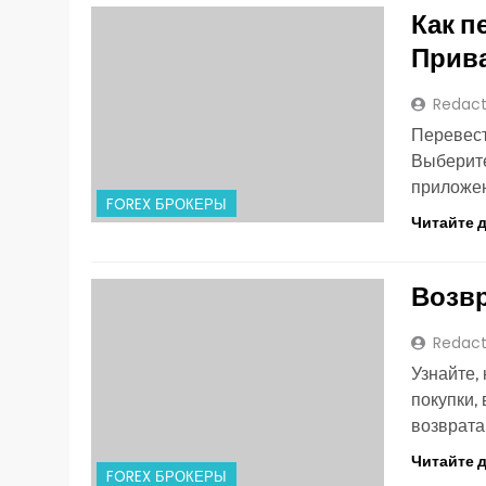
Как п
Прива
Redact
Перевест
Выберите
приложен
FOREX БРОКЕРЫ
Читайте 
Возвр
Redact
Узнайте,
покупки,
возврата
Читайте 
FOREX БРОКЕРЫ