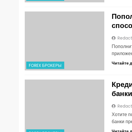
Попол
спос
Redact
Пополнит
приложен
Читайте 
FOREX БРОКЕРЫ
Креди
банк
Redact
Хотите п
банки пр
Читайте 