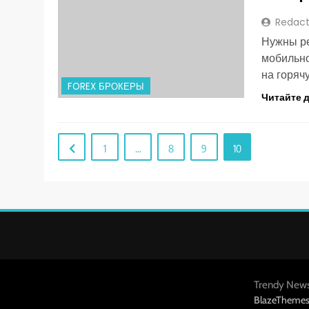
Redact
Нужны ре
мобильно
на горяч
FOREX БРОКЕРЫ
Читайте 
1
…
8
9
10
Trendy New
BlazeTheme