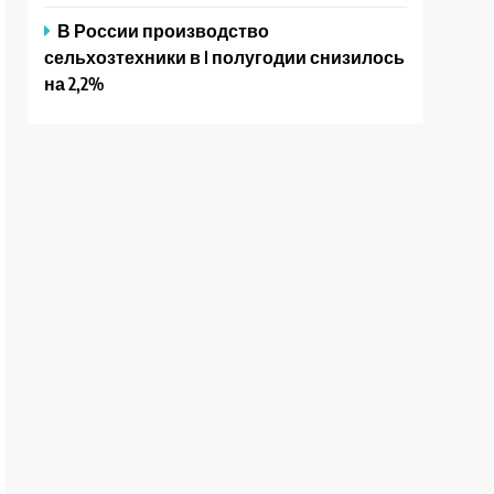
В России производство
сельхозтехники в I полугодии снизилось
на 2,2%