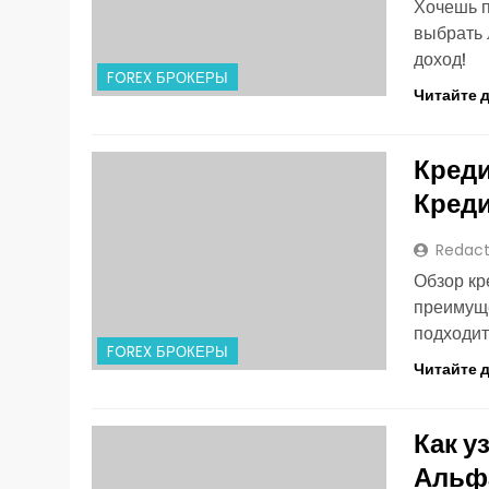
Хочешь п
выбрать 
доход!
FOREX БРОКЕРЫ
Читайте 
Кред
Креди
Redact
Обзор кр
преимуще
подходит
FOREX БРОКЕРЫ
Читайте 
Как у
Альф