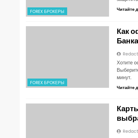
Читайте 
FOREX БРОКЕРЫ
Как о
Банк
Redact
Хотите о
Выберите
минут.
FOREX БРОКЕРЫ
Читайте 
Карты
выбр
Redact