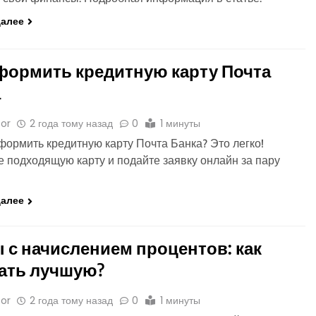
далее
формить кредитную карту Почта
а
or
2 года тому назад
0
1 минуты
формить кредитную карту Почта Банка? Это легко!
 подходящую карту и подайте заявку онлайн за пару
далее
 с начислением процентов: как
ать лучшую?
or
2 года тому назад
0
1 минуты