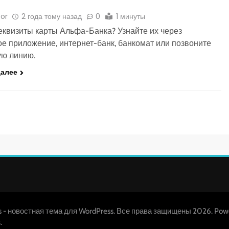
or
2 года тому назад
0
1 минуты
квизиты карты Альфа-Банка? Узнайте их через
е приложение, интернет-банк, банкомат или позвоните
ую линию.
далее
s - новостная тема для WordPress. Все права защищены 2026. Pow
.
s