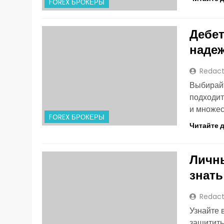
FOREX БРОКЕРЫ
Дебет
наде
Redact
Выбирайт
подходит
и множес
FOREX БРОКЕРЫ
Читайте 
Личны
знать
Redact
Узнайте 
защитить