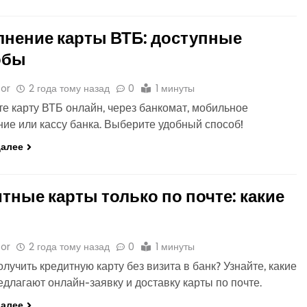
нение карты ВТБ: доступные
обы
or
2 года тому назад
0
1 минуты
е карту ВТБ онлайн, через банкомат, мобильное
ие или кассу банка. Выберите удобный способ!
далее
тные карты только по почте: какие
и
or
2 года тому назад
0
1 минуты
олучить кредитную карту без визита в банк? Узнайте, какие
едлагают онлайн-заявку и доставку карты по почте.
далее