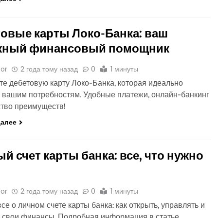
овые карты Локо-Банка: ваш
жный финансовый помощник
or
2 года тому назад
0
1 минуты
е дебетовую карту Локо-Банка, которая идеально
 вашим потребностям. Удобные платежи, онлайн-банкинг
тво преимуществ!
далее
й счет карты банка: все, что нужно
or
2 года тому назад
0
1 минуты
все о личном счете карты банка: как открыть, управлять и
 свои финансы. Подробная информация в статье.