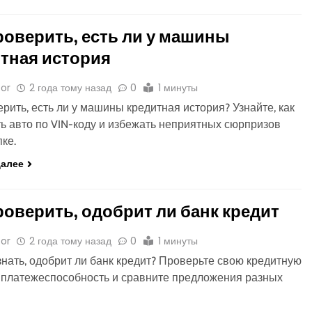
роверить, есть ли у машины
тная история
or
2 года тому назад
0
1 минуты
ерить, есть ли у машины кредитная история? Узнайте, как
ь авто по VIN-коду и избежать неприятных сюрпризов
пке.
далее
роверить, одобрит ли банк кредит
or
2 года тому назад
0
1 минуты
знать, одобрит ли банк кредит? Проверьте свою кредитную
 платежеспособность и сравните предложения разных