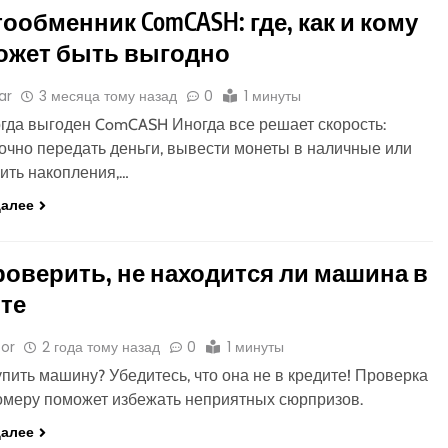
ообменник ComCASH: где, как и кому
ожет быть выгодно
ar
3 месяца тому назад
0
1 минуты
огда выгоден ComCASH Иногда все решает скорость:
очно передать деньги, вывести монеты в наличные или
ить накопления,…
далее
роверить, не находится ли машина в
те
or
2 года тому назад
0
1 минуты
упить машину? Убедитесь, что она не в кредите! Проверка
омеру поможет избежать неприятных сюрпризов.
далее