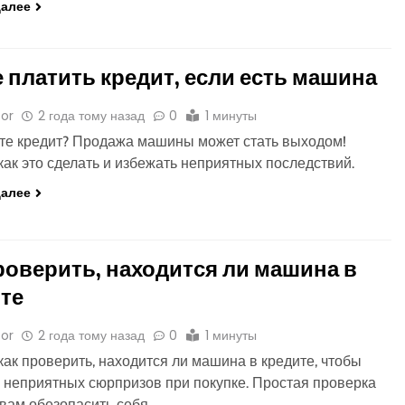
далее
е платить кредит, если есть машина
or
2 года тому назад
0
1 минуты
те кредит? Продажа машины может стать выходом!
 как это сделать и избежать неприятных последствий.
далее
роверить, находится ли машина в
те
or
2 года тому назад
0
1 минуты
 как проверить, находится ли машина в кредите, чтобы
 неприятных сюрпризов при покупке. Простая проверка
вам обезопасить себя.