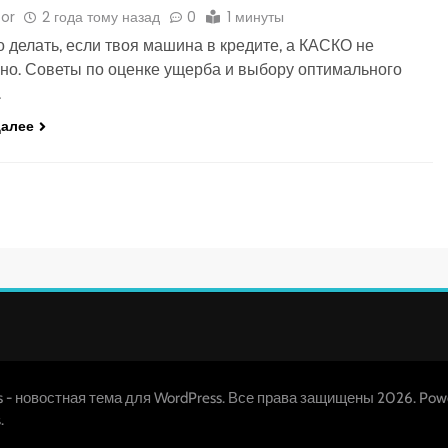
or
2 года тому назад
0
1 минуты
то делать, если твоя машина в кредите, а КАСКО не
о. Советы по оценке ущерба и выбору оптимального
.
далее
s - новостная тема для WordPress. Все права защищены 2026. Pow
.
s