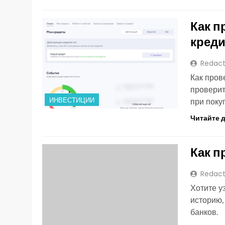
Как п
креди
Redact
Как пров
проверит
ИНВЕСТИЦИИ
при поку
Читайте 
Как п
Redact
Хотите у
историю,
банков.