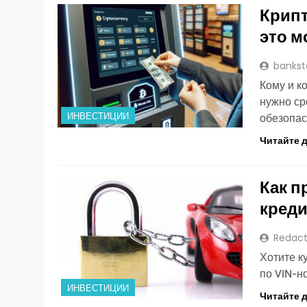
Крипт
это м
bankst
Кому и к
нужно ср
ИНВЕСТИЦИИ
обезопас
Читайте 
Как п
креди
Redact
Хотите к
по VIN-н
ИНВЕСТИЦИИ
Читайте 