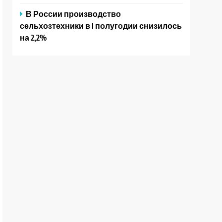
В России производство
сельхозтехники в I полугодии снизилось
на 2,2%