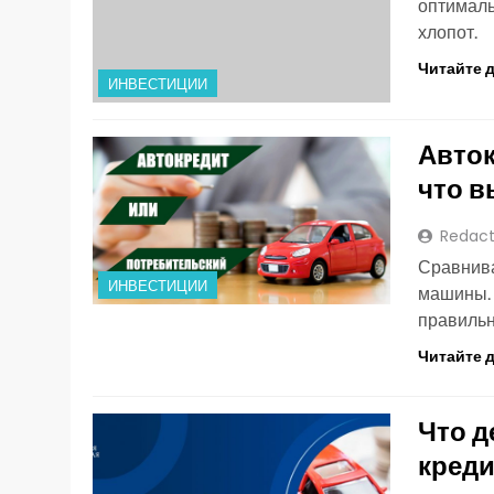
оптималь
хлопот.
Читайте 
ИНВЕСТИЦИИ
Авток
что в
Redact
Сравнива
ИНВЕСТИЦИИ
машины. 
правиль
Читайте 
Что д
креди