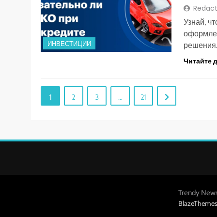
Redact
Узнай, ч
оформлен
ИНВЕСТИЦИИ
решения
Читайте 
1
2
3
…
21
Trendy New
BlazeTheme