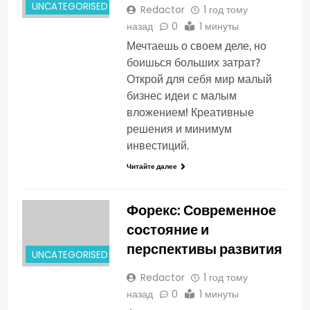
UNCATEGORISED
Redactor
1 год тому
назад
0
1 минуты
Мечтаешь о своем деле, но
боишься больших затрат?
Открой для себя мир малый
бизнес идеи с малым
вложением! Креативные
решения и минимум
инвестиций.
Читайте далее
Форекс: Современное
состояние и
перспективы развития
UNCATEGORISED
Redactor
1 год тому
назад
0
1 минуты