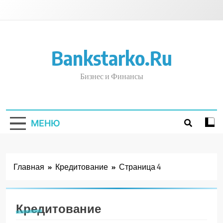
Перейти
к
содержимому
Bankstarko.ru
Бизнес и Финансы
МЕНЮ
Главная
Кредитование
Страница 4
Кредитование