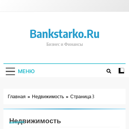
Перейти
к
содержимому
Bankstarko.ru
Бизнес и Финансы
МЕНЮ
Главная
Недвижимость
Страница 3
Недвижимость