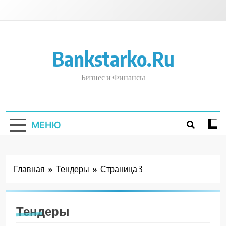
Перейти
к
содержимому
Bankstarko.ru
Бизнес и Финансы
МЕНЮ
Главная
Тендеры
Страница 3
Тендеры