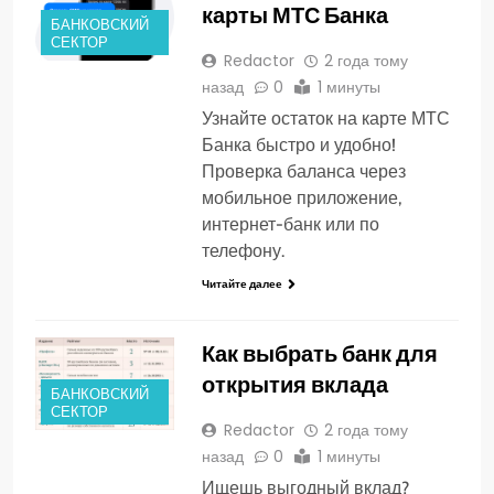
карты МТС Банка
БАНКОВСКИЙ
СЕКТОР
Redactor
2 года тому
назад
0
1 минуты
Узнайте остаток на карте МТС
Банка быстро и удобно!
Проверка баланса через
мобильное приложение,
интернет-банк или по
телефону.
Читайте далее
Как выбрать банк для
открытия вклада
БАНКОВСКИЙ
СЕКТОР
Redactor
2 года тому
назад
0
1 минуты
Ищешь выгодный вклад?