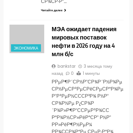
СР¾СР·Р°…
Читайте далее
МЭА ожидает падения
мировых поставок
нефти в 2026 году на 4
ЭКОНОМИКА
млн б/с
bankstar
3 месяца тому
назад
0
1 минуты
РРµР¶Р´СР½Р°СР¾Р´Р½Р¾Рµ
СР½РµСР³РµСРёСРµСРºР¾Рµ
Р°Р³РµР½СССР²Р¾ Р½Р°
СР¾Р½Рµ Р¿СР¾Р
´Р¾Р»Р¶Р°ССРµР³Р¾СС
РºР¾Р½СР»РёРºСР° Р½Р°
РР»РёР¶Р½РµР¼
РР¾ССР¾РºРµ СРµР·РºР¾