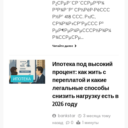
Р¿СРµР´СР´ССРµР³Р¾
Р³Р¾Р´Р° СР½РёР·РёССС
Р½Р° 418 ССС. Р±/С,
СР¾Р¾Р±СР°РµССС Р²
РµР¶РµР¼РµСССР½Р¾Р¼
Р¾ССРµСРµ…
Читайте далее
Ипотека под высокий
процент: как жить с
переплатой и какие
ИПОТЕКА
легальные способы
снизить нагрузку есть в
2026 году
bankstar
3 месяца тому
назад
0
1 минуты