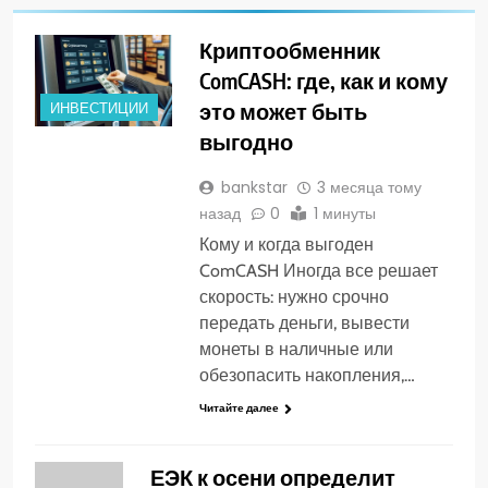
Криптообменник
ComCASH: где, как и кому
это может быть
ИНВЕСТИЦИИ
выгодно
bankstar
3 месяца тому
назад
0
1 минуты
Кому и когда выгоден
ComCASH Иногда все решает
скорость: нужно срочно
передать деньги, вывести
монеты в наличные или
обезопасить накопления,…
Читайте далее
ЕЭК к осени определит