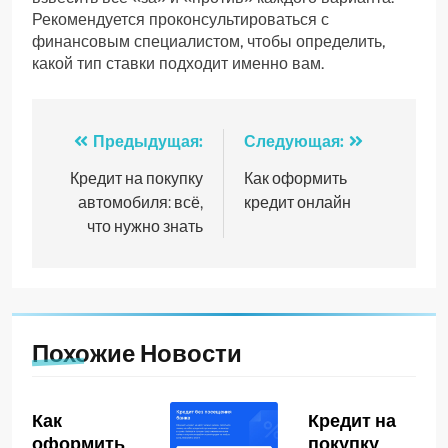
Рекомендуется проконсультироваться с
финансовым специалистом, чтобы определить,
какой тип ставки подходит именно вам.
Навигация
Предыдущая:
Следующая:
по
Кредит на покупку
Как оформить
автомобиля: всё,
кредит онлайн
записям
что нужно знать
Похожие Новости
Как
Кредит на
оформить
покупку