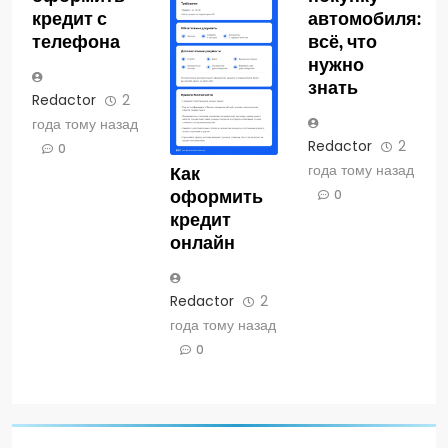
кредит с
автомобиля:
телефона
всё, что
нужно
знать
Redactor
2
года тому назад
Redactor
2
0
года тому назад
Как
оформить
0
кредит
онлайн
Redactor
2
года тому назад
0