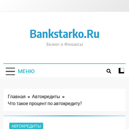
Перейти
к
содержимому
Bankstarko.ru
Бизнес и Финансы
МЕНЮ
Главная
Автокредиты
Что такое процент по автокредиту?
АВТОКРЕДИТЫ