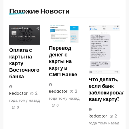
Похожие Новости
Перевод
Оплата с
денег с
карты на
карты на
карту
карту в
Восточного
СМП Банке
банка
Что делать,
если банк
Redactor
2
заблокировал
Redactor
2
года тому назад
вашу карту?
года тому назад
0
0
Redactor
2
года тому назад