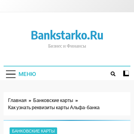
Перейти
к
содержимому
Bankstarko.ru
Бизнес и Финансы
МЕНЮ
Главная
Банковские карты
Как узнать реквизиты карты Альфа-банка
БАНКОВСКИЕ КАРТЫ