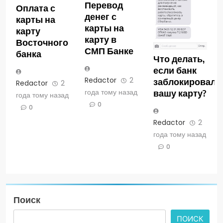
Перевод
Оплата с
денег с
карты на
карты на
карту
карту в
Восточного
СМП Банке
банка
Что делать,
если банк
Redactor
2
заблокировал
Redactor
2
года тому назад
вашу карту?
года тому назад
0
0
Redactor
2
года тому назад
0
Поиск
ПОИСК