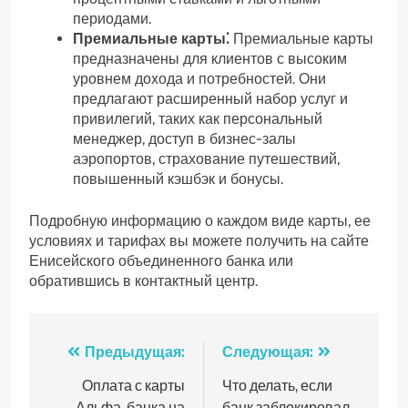
периодами.
Премиальные карты⁚
Премиальные карты
предназначены для клиентов с высоким
уровнем дохода и потребностей. Они
предлагают расширенный набор услуг и
привилегий, таких как персональный
менеджер, доступ в бизнес-залы
аэропортов, страхование путешествий,
повышенный кэшбэк и бонусы.
Подробную информацию о каждом виде карты, ее
условиях и тарифах вы можете получить на сайте
Енисейского объединенного банка или
обратившись в контактный центр.
Навигация
Предыдущая:
Следующая:
по
Оплата с карты
Что делать, если
Альфа-банка на
банк заблокировал