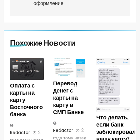
оформление
Похожие Новости
Перевод
Оплата с
денег с
карты на
карты на
карту
карту в
Восточного
СМП Банке
банка
Что делать,
если банк
Redactor
2
заблокировал
Redactor
2
года тому назад
вашу карту?
года тому назад