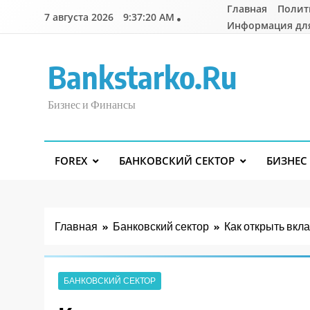
Перейти
Главная
Полит
7 августа 2026
9:37:21 AM
к
Информация дл
содержимому
Bankstarko.ru
Бизнес и Финансы
FOREX
БАНКОВСКИЙ СЕКТОР
БИЗНЕС
Главная
Банковский сектор
Как открыть вкл
БАНКОВСКИЙ СЕКТОР