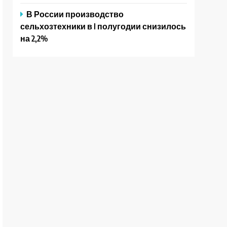
В России производство
сельхозтехники в I полугодии снизилось
на 2,2%