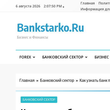
Перейти
Главная
Полит
6 августа 2026
2:07:51 PM
к
Информация дл
содержимому
Bankstarko.ru
Бизнес и Финансы
FOREX
БАНКОВСКИЙ СЕКТОР
БИЗНЕС
Главная
Банковский сектор
Как узнать банк 
БАНКОВСКИЙ СЕКТОР