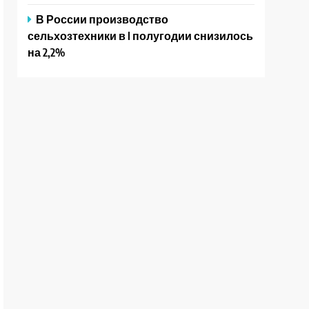
В России производство
сельхозтехники в I полугодии снизилось
на 2,2%