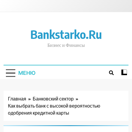
Перейти
к
содержимому
Bankstarko.ru
Бизнес и Финансы
МЕНЮ
Главная
Банковский сектор
Как выбрать банк с высокой вероятностью
одобрения кредитной карты