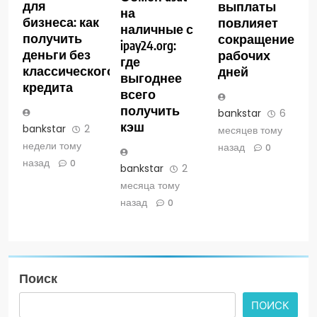
для
выплаты
на
бизнеса: как
повлияет
наличные с
получить
сокращение
ipay24.org:
деньги без
рабочих
где
классического
дней
выгоднее
кредита
всего
получить
bankstar
6
кэш
bankstar
2
месяцев тому
недели тому
назад
0
назад
0
bankstar
2
месяца тому
назад
0
Поиск
ПОИСК