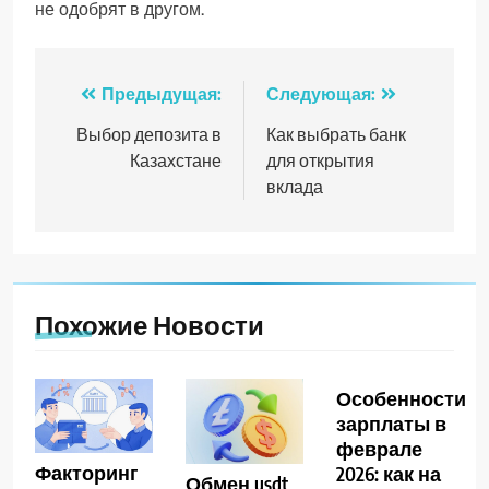
не одобрят в другом.
Навигация
Предыдущая:
Следующая:
по
Выбор депозита в
Как выбрать банк
Казахстане
для открытия
записям
вклада
Похожие Новости
Особенности
зарплаты в
феврале
Факторинг
2026: как на
Обмен usdt