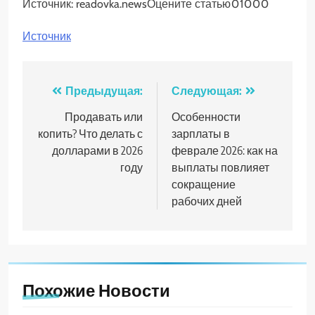
Источник:
readovka.news
Оцените статью
0
1
0
0
0
Источник
Навигация
Предыдущая:
Следующая:
по
Продавать или
Особенности
копить? Что делать с
зарплаты в
записям
долларами в 2026
феврале 2026: как на
году
выплаты повлияет
сокращение
рабочих дней
Похожие Новости