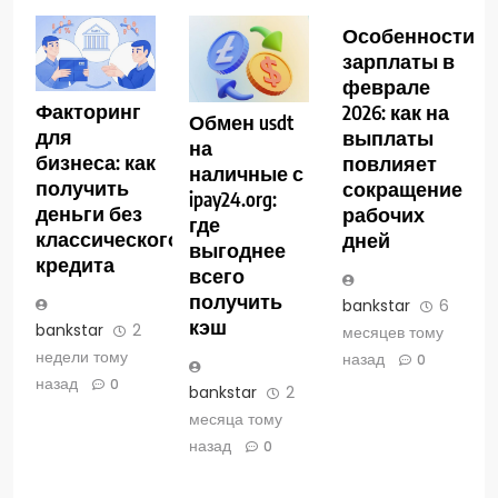
Особенности
зарплаты в
феврале
Факторинг
2026: как на
Обмен usdt
для
выплаты
на
бизнеса: как
повлияет
наличные с
получить
сокращение
ipay24.org:
деньги без
рабочих
где
классического
дней
выгоднее
кредита
всего
получить
bankstar
6
кэш
bankstar
2
месяцев тому
недели тому
назад
0
назад
0
bankstar
2
месяца тому
назад
0