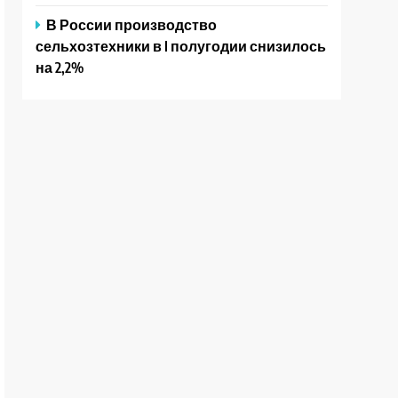
В России производство
сельхозтехники в I полугодии снизилось
на 2,2%