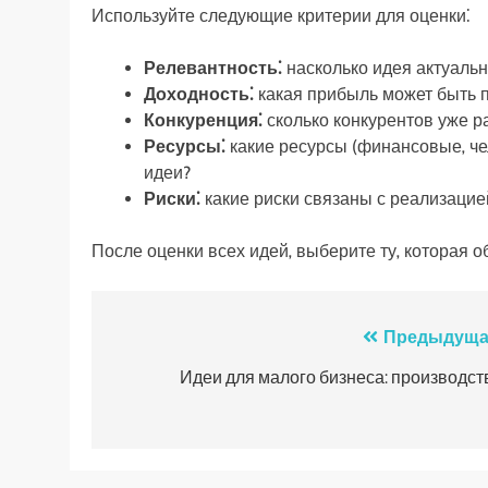
Используйте следующие критерии для оценки⁚
Релевантность⁚
насколько идея актуальн
Доходность⁚
какая прибыль может быть п
Конкуренция⁚
сколько конкурентов уже р
Ресурсы⁚
какие ресурсы (финансовые‚ че
идеи?
Риски⁚
какие риски связаны с реализацие
После оценки всех идей‚ выберите ту‚ которая
Навигация
Предыдуща
по
Идеи для малого бизнеса: производст
записям