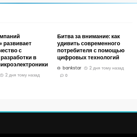
омпаний
Битва за внимание: как
» развивает
удивить современного
чество с
потребителя с помощью
 разработки в
цифровых технологий
микроэлектроники
bankstar
2 дня тому назад
2 дня тому назад
0