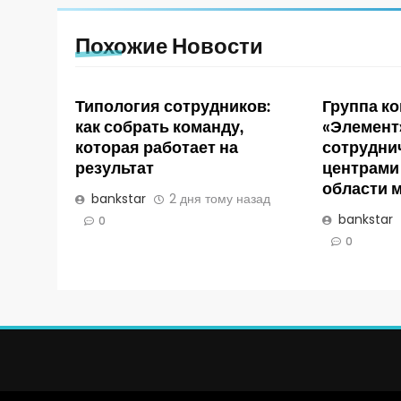
Похожие Новости
Типология сотрудников:
Группа к
как собрать команду,
«Элемент
которая работает на
сотрудни
результат
центрами
области 
bankstar
2 дня тому назад
bankstar
0
0