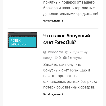
приятный подарок от вашего
брокера и начать торговать с
дополнительными средствами!
Читайте далее
Что такое бонусный
FOREX
счет Forex Club?
БРОКЕРЫ
Redactor
2 года тому
назад
0
1 минуты
Узнайте, как получить
бонусный счет Forex Club и
начать торговать на
финансовых рынках без риска
потери собственных средств.
Читайте далее