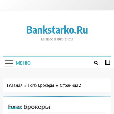
Перейти
к
содержимому
Bankstarko.ru
Бизнес и Финансы
МЕНЮ
Главная
Forex брокеры
Страница 2
Forex брокеры