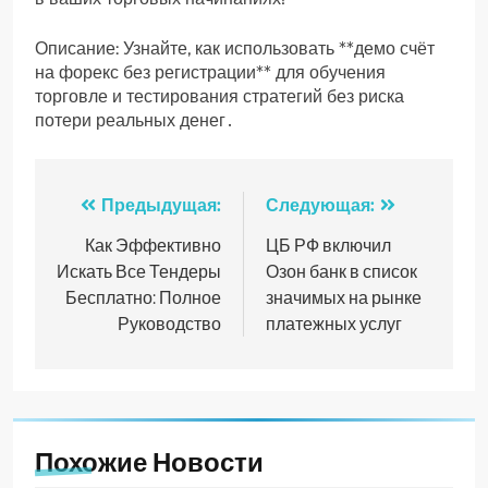
Описание: Узнайте, как использовать **демо счёт
на форекс без регистрации** для обучения
торговле и тестирования стратегий без риска
потери реальных денег․
Навигация
Предыдущая:
Следующая:
по
Как Эффективно
ЦБ РФ включил
Искать Все Тендеры
Озон банк в список
записям
Бесплатно: Полное
значимых на рынке
Руководство
платежных услуг
Похожие Новости