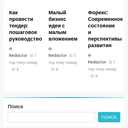
Как
Малый
Форекс:
провести
бизнес
Современное
тендер:
идеи с
состояние
пошаговое
малым
и
руководство
вложением
перспективы
развития
Redactor
1
Redactor
1
Redactor
1
год тому назад
год тому назад
год тому назад
0
0
0
Поиск
ПОИСК