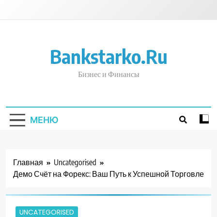
Перейти
к
содержимому
Bankstarko.ru
Бизнес и Финансы
МЕНЮ
Главная
Uncategorised
Демо Счёт на Форекс: Ваш Путь к Успешной Торговле
UNCATEGORISED