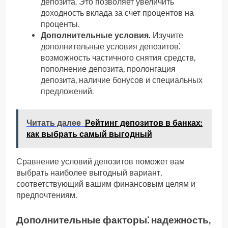
депозита. Это позволяет увеличить
доходность вклада за счет процентов на
проценты.
Дополнительные условия.
Изучите
дополнительные условия депозитов⁚
возможность частичного снятия средств,
пополнение депозита, пролонгация
депозита, наличие бонусов и специальных
предложений.
Читать далее
Рейтинг депозитов в банках:
как выбрать самый выгодный
Сравнение условий депозитов поможет вам
выбрать наиболее выгодный вариант,
соответствующий вашим финансовым целям и
предпочтениям.
Дополнительные факторы⁚ надежность,