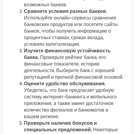
возможных банков.
Сравните условия разных банков.
Используйте онлайн-сервисы сравнения
банковских продуктов или посетите сайты
банков, чтобы получить информацию о
процентных ставках, сроках вклада,
условиях капитализации.
Изучите финансовую устойчивость
банка.
Проверьте рейтинг банка, его
финансовые показатели, историю
деятельности. Выберите банк с хорошей
репутацией и прочной финансовой основой.
Оцените удобство обслуживания.
Убедитесь, что банк предлагает удобную
систему интернет-банкинга и мобильного
приложения, а также имеет достаточное
количество филиалов и банкоматов в
вашем регионе.
Проверьте наличие бонусов и
специальных предложений;
Некоторые