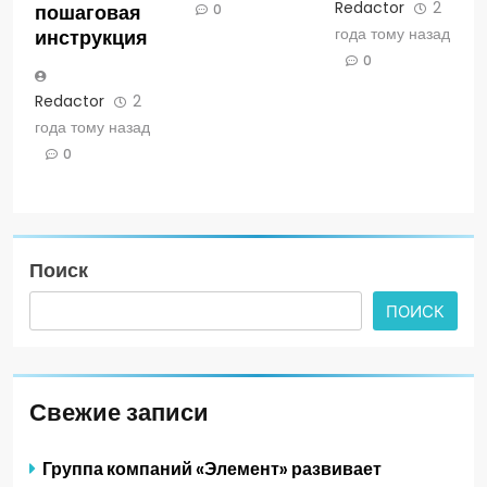
Redactor
2
0
пошаговая
года тому назад
инструкция
0
Redactor
2
года тому назад
0
Поиск
ПОИСК
Свежие записи
Группа компаний «Элемент» развивает