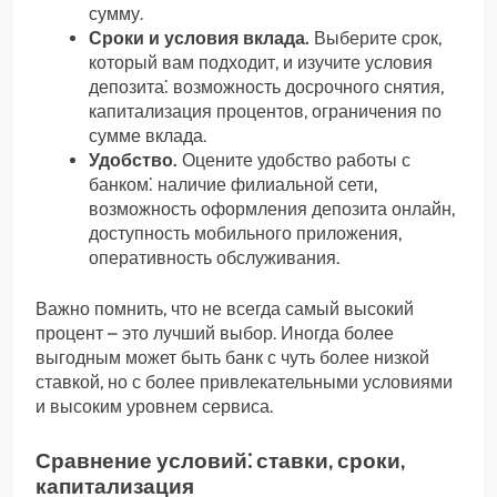
сумму.
Сроки и условия вклада.
Выберите срок,
который вам подходит, и изучите условия
депозита⁚ возможность досрочного снятия,
капитализация процентов, ограничения по
сумме вклада.
Удобство.
Оцените удобство работы с
банком⁚ наличие филиальной сети,
возможность оформления депозита онлайн,
доступность мобильного приложения,
оперативность обслуживания.
Важно помнить, что не всегда самый высокий
процент – это лучший выбор. Иногда более
выгодным может быть банк с чуть более низкой
ставкой, но с более привлекательными условиями
и высоким уровнем сервиса.
Сравнение условий⁚ ставки, сроки,
капитализация