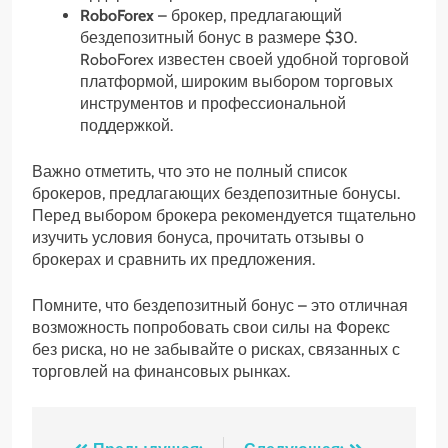
RoboForex
– брокер, предлагающий
бездепозитный бонус в размере $30.
RoboForex известен своей удобной торговой
платформой, широким выбором торговых
инструментов и профессиональной
поддержкой.
Важно отметить, что это не полный список
брокеров, предлагающих бездепозитные бонусы.
Перед выбором брокера рекомендуется тщательно
изучить условия бонуса, прочитать отзывы о
брокерах и сравнить их предложения.
Помните, что бездепозитный бонус – это отличная
возможность попробовать свои силы на Форекс
без риска, но не забывайте о рисках, связанных с
торговлей на финансовых рынках.