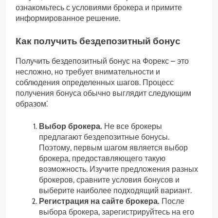
ознакомьтесь с условиями брокера и примите
информированное решение.
Как получить бездепозитный бонус
Получить бездепозитный бонус на Форекс – это
несложно, но требует внимательности и
соблюдения определенных шагов. Процесс
получения бонуса обычно выглядит следующим
образом⁚
Выбор брокера.
Не все брокеры
предлагают бездепозитные бонусы.
Поэтому, первым шагом является выбор
брокера, предоставляющего такую
возможность. Изучите предложения разных
брокеров, сравните условия бонусов и
выберите наиболее подходящий вариант.
Регистрация на сайте брокера.
После
выбора брокера, зарегистрируйтесь на его