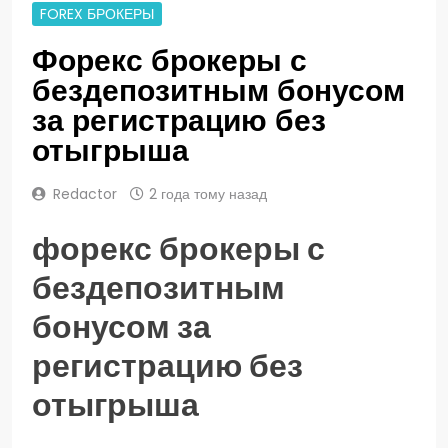
FOREX БРОКЕРЫ
Форекс брокеры с
бездепозитным бонусом
за регистрацию без
отыгрыша
Redactor
2 года тому назад
форекс брокеры с
бездепозитным
бонусом за
регистрацию без
отыгрыша