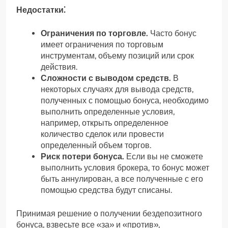
Недостатки⁚
Ограничения по торговле.
Часто бонус
имеет ограничения по торговым
инструментам, объему позиций или срок
действия.
Сложности с выводом средств.
В
некоторых случаях для вывода средств,
полученных с помощью бонуса, необходимо
выполнить определенные условия,
например, открыть определенное
количество сделок или провести
определенный объем торгов.
Риск потери бонуса.
Если вы не сможете
выполнить условия брокера, то бонус может
быть аннулирован, а все полученные с его
помощью средства будут списаны.
Принимая решение о получении бездепозитного
бонуса, взвесьте все «за» и «против»,