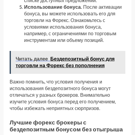
списке доступных предложений.
Использование бонуса.
После активации
бонуса, вы можете использовать его для
торговли на Форекс. Ознакомьтесь с
условиями использования бонуса,
например, с ограничениями по торговым
инструментам или объему позиций.
Читать далее
Бездепозитный бонус для
торговли на Форекс без пополнения
Важно помнить, что условия получения и
использования бездепозитного бонуса могут
отличаться у разных брокеров. Внимательно
изучите условия бонуса перед его получением,
чтобы избежать неприятных сюрпризов.
Лучшие форекс брокеры с
бездепозитным бонусом без отыгрыша