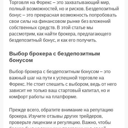
Торговля на Форекс – это захватывающий мир,
полный возможностей, но и рисков. Бездепозитный
бонус – это прекрасная возможность попробовать
свои силы на финансовом рынке без вложений
собственных средств. В этой статье мы
рассмотрим, как найти брокера, предлагающего
бездепозитный бонус, и как его получить.
Выбор брокера с бездепозитным
бонусом
Выбор брокера с бездепозитным бонусом – это
важный шаг на пути к успешной торговле на
Форекс. Не стоит спешить с выбором, ведь от него
зависит не только ваш стартовый капитал, но и
комфорт работы на платформе.
Прежде всего, обратите внимание на репутацию
брокера. Изучите отзывы других трейдеров,
проверьте лицензии и регуляцию. Важно, чтобы