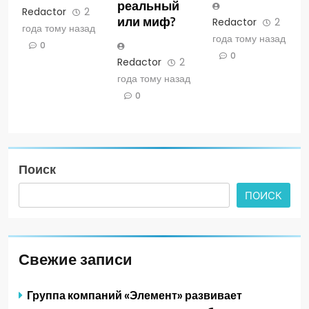
реальный
Redactor
2
или миф?
Redactor
2
года тому назад
года тому назад
0
0
Redactor
2
года тому назад
0
Поиск
ПОИСК
Свежие записи
Группа компаний «Элемент» развивает