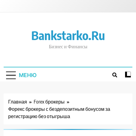
Перейти
к
содержимому
Bankstarko.ru
Бизнес и Финансы
МЕНЮ
Главная
Forex брокеры
Форекс брокеры с бездепозитным бонусом за
регистрацию без отыгрыша