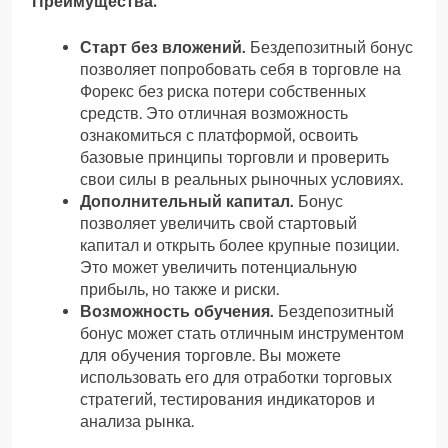
Преимущества⁚
Старт без вложений.
Бездепозитный бонус
позволяет попробовать себя в торговле на
Форекс без риска потери собственных
средств. Это отличная возможность
ознакомиться с платформой, освоить
базовые принципы торговли и проверить
свои силы в реальных рыночных условиях.
Дополнительный капитал.
Бонус
позволяет увеличить свой стартовый
капитал и открыть более крупные позиции.
Это может увеличить потенциальную
прибыль, но также и риски.
Возможность обучения.
Бездепозитный
бонус может стать отличным инструментом
для обучения торговле. Вы можете
использовать его для отработки торговых
стратегий, тестирования индикаторов и
анализа рынка.