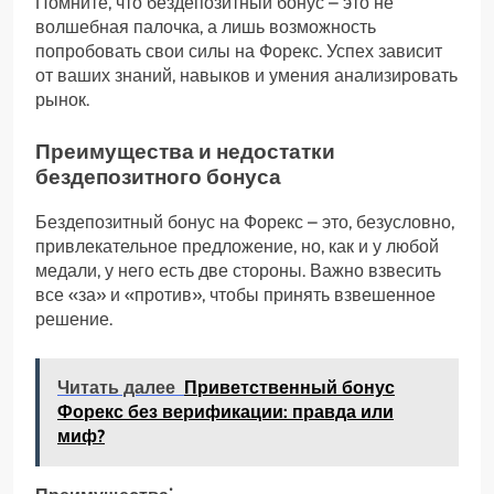
Помните, что бездепозитный бонус – это не
волшебная палочка, а лишь возможность
попробовать свои силы на Форекс. Успех зависит
от ваших знаний, навыков и умения анализировать
рынок.
Преимущества и недостатки
бездепозитного бонуса
Бездепозитный бонус на Форекс – это, безусловно,
привлекательное предложение, но, как и у любой
медали, у него есть две стороны. Важно взвесить
все «за» и «против», чтобы принять взвешенное
решение.
Читать далее
Приветственный бонус
Форекс без верификации: правда или
миф?