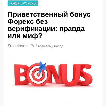
FOREX БРОКЕРЫ
Приветственный бонус
Форекс без
верификации: правда
или миф?
Redactor
2 года тому назад