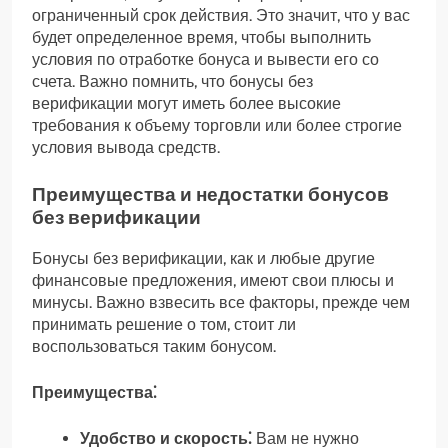
ограниченный срок действия. Это значит, что у вас
будет определенное время, чтобы выполнить
условия по отработке бонуса и вывести его со
счета. Важно помнить, что бонусы без
верификации могут иметь более высокие
требования к объему торговли или более строгие
условия вывода средств.
Преимущества и недостатки бонусов
без верификации
Бонусы без верификации, как и любые другие
финансовые предложения, имеют свои плюсы и
минусы. Важно взвесить все факторы, прежде чем
принимать решение о том, стоит ли
воспользоваться таким бонусом.
Преимущества⁚
Удобство и скорость⁚
Вам не нужно