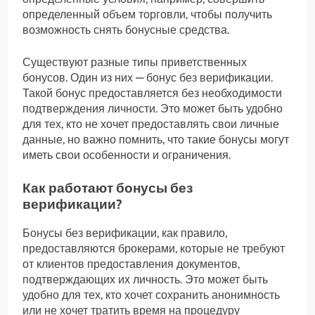
определенный объем торговли, чтобы получить
возможность снять бонусные средства.
Существуют разные типы приветственных
бонусов. Один из них — бонус без верификации.
Такой бонус предоставляется без необходимости
подтверждения личности. Это может быть удобно
для тех, кто не хочет предоставлять свои личные
данные, но важно помнить, что такие бонусы могут
иметь свои особенности и ограничения.
Как работают бонусы без
верификации?
Бонусы без верификации, как правило,
предоставляются брокерами, которые не требуют
от клиентов предоставления документов,
подтверждающих их личность. Это может быть
удобно для тех, кто хочет сохранить анонимность
или не хочет тратить время на процедуру