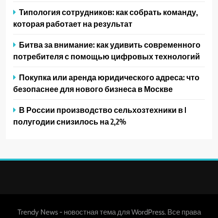
Типология сотрудников: как собрать команду,
которая работает на результат
Битва за внимание: как удивить современного
потребителя с помощью цифровых технологий
Покупка или аренда юридического адреса: что
безопаснее для нового бизнеса в Москве
В России производство сельхозтехники в I
полугодии снизилось на 2,2%
Trendy News - новостная тема для WordPress. Все права