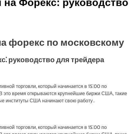
 на Форекс: руководство
на форекс по московскому
с⁚ руководство для трейдера
тивной торговли, который начинается в 15⁚00 по
 В это время открываются крупнейшие биржи США, такие
ые институты США начинают свою работу․
тивной торговли, который начинается в 15⁚00 по