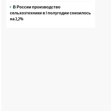
В России производство
сельхозтехники в I полугодии снизилось
на 2,2%