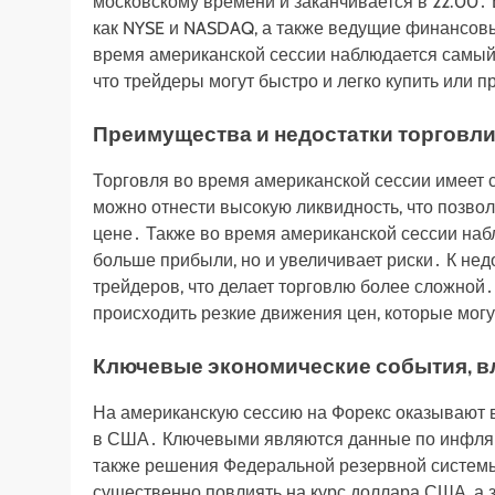
московскому времени и заканчивается в 22⁚00․
как NYSE и NASDAQ, а также ведущие финансов
время американской сессии наблюдается самый 
что трейдеры могут быстро и легко купить или 
Преимущества и недостатки торговли
Торговля во время американской сессии имеет
можно отнести высокую ликвидность, что позво
цене․ Также во время американской сессии наб
больше прибыли, но и увеличивает риски․ К не
трейдеров, что делает торговлю более сложной․
происходить резкие движения цен, которые мог
Ключевые экономические события, 
На американскую сессию на Форекс оказывают 
в США․ Ключевыми являются данные по инфляции (
также решения Федеральной резервной системы
существенно повлиять на курс доллара США, а з