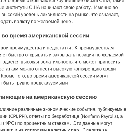
 В это время открываются крупнейшие биржи США, такие
ые институты США начинают свою работу․ Именно во
высокий уровень ликвидности на рынке, что означает,
продать валюту по желаемой цене․
 во время американской сессии
 свои преимущества и недостатки․ К преимуществам
ляет быстро открывать и закрывать позиции по желаемой
людается высокая волатильность, что может приносить
достаткам можно отнести высокую конкуренцию среди
 Кроме того, во время американской сессии могут
ут быть трудно предсказуемыми․
влияющие на американскую сессию
влияние различные экономические события, публикуемые
CPI, PPI), отчеты по безработице (Nonfarm Payrolls), а
 (ФРС) по процентным ставкам․ Эти данные могут
начит, и на котировки валютных пар․ Следите за