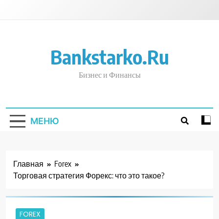
Перейти
к
содержимому
Bankstarko.ru
Бизнес и Финансы
МЕНЮ
Главная
Forex
Торговая стратегия Форекс: что это такое?
FOREX