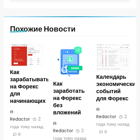
Похожие Новости
Как
Календарь
зарабатывать
Как
экономических
на Форекс
заработать
событий
для
на Форекс
для Форекс
начинающих
без
вложений
Redactor
2
Redactor
2
года тому назад
года тому назад
Redactor
2
0
0
года тому назад