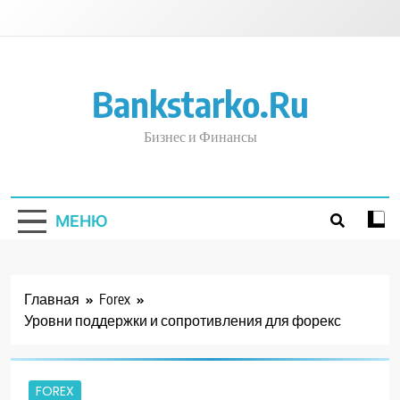
Перейти
к
содержимому
Bankstarko.ru
Бизнес и Финансы
МЕНЮ
Главная
Forex
Уровни поддержки и сопротивления для форекс
FOREX