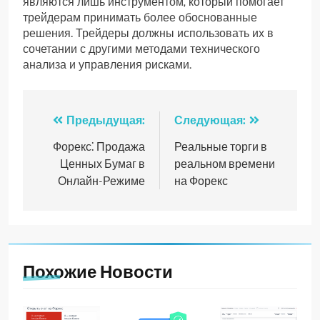
являются лишь инструментом‚ который помогает
трейдерам принимать более обоснованные
решения. Трейдеры должны использовать их в
сочетании с другими методами технического
анализа и управления рисками.
Навигация
Предыдущая:
Следующая:
по
Форекс⁚ Продажа
Реальные торги в
Ценных Бумаг в
реальном времени
записям
Онлайн-Режиме
на Форекс
Похожие Новости