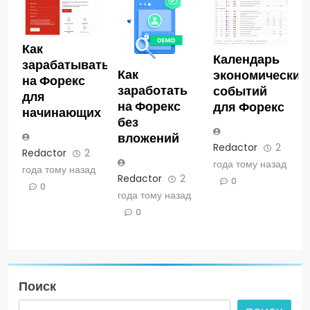
Как
Календарь
зарабатывать
Как
экономических
на Форекс
заработать
событий
для
на Форекс
для Форекс
начинающих
без
вложений
Redactor
2
Redactor
2
года тому назад
года тому назад
Redactor
2
0
0
года тому назад
0
Поиск