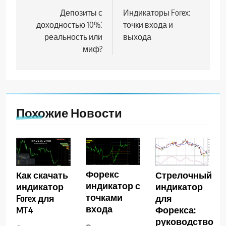
по
Депозиты с
Индикаторы Forex:
доходностью 10%⁚
точки входа и
записям
реальность или
выхода
миф?
Похожие Новости
Форекс
Как скачать
Стрелочный
индикатор с
индикатор
индикатор
точками
Forex для
для
входа
MT4
Форекса:
руководство