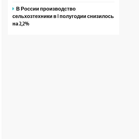
В России производство
сельхозтехники в I полугодии снизилось
на 2,2%