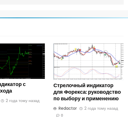
ндикатор с
Стрелочный индикатор
входа
для Форекса: руководство
по выбору и применению
2 года тому назад
Redactor
2 года тому назад
0