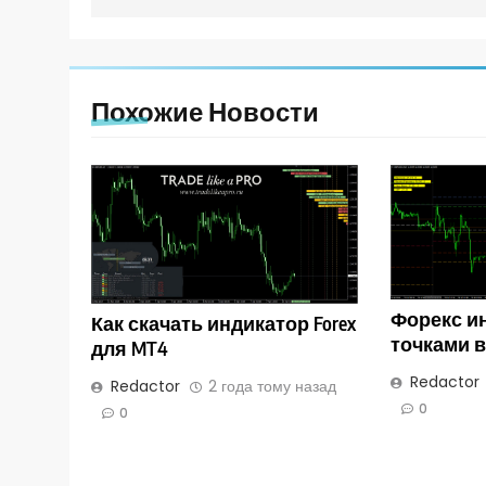
Похожие Новости
Форекс и
Как скачать индикатор Forex
точками 
для MT4
Redactor
Redactor
2 года тому назад
0
0