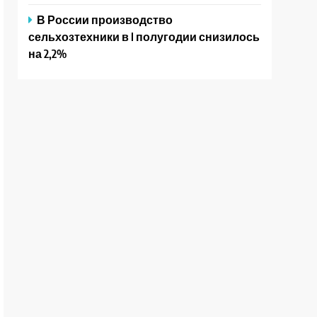
В России производство
сельхозтехники в I полугодии снизилось
на 2,2%