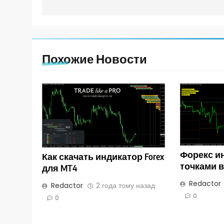
записям
Похожие Новости
Форекс и
Как скачать индикатор Forex
точками 
для MT4
Redactor
Redactor
2 года тому назад
0
0