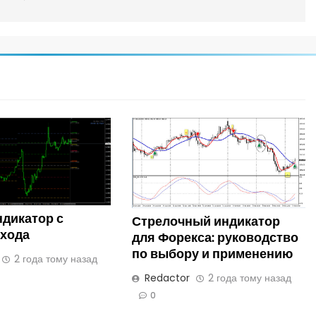
ндикатор с
Стрелочный индикатор
входа
для Форекса: руководство
по выбору и применению
2 года тому назад
Redactor
2 года тому назад
0