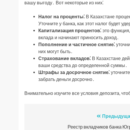
вашу выгоду․ Вот некоторые из них⁚
Налог на проценты⁚
В Казахстане проце
Уточните у банка, как этот налог будет уд
Капитализация процентов⁚
это функция,
вклада и начинают приносить доход․
Пополнение и частичное снятие⁚
уточни
них могут быть․
Страхование вкладов⁚
В Казахстане дей
ваши средства до определенной суммы․
Штрафы за досрочное снятие⁚
уточните
забрать деньги досрочно․
Внимательно изучите все условия депозита, чт
Навигация
Предыдуща
по
Реестр вкладчиков банка Юг