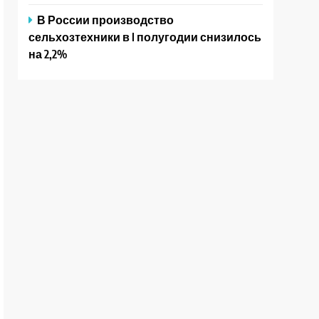
В России производство
сельхозтехники в I полугодии снизилось
на 2,2%