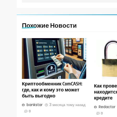
Похожие Новости
Криптообменник ComCASH:
Как прове
где, как и кому это может
находитс
быть выгодно
кредите
bankstar
3 месяца тому назад
Redactor
0
0