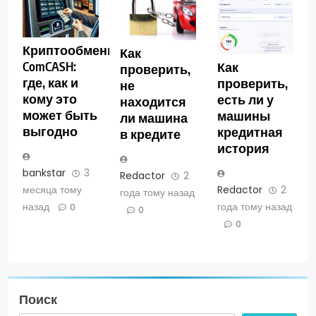
Криптообменник
Как
ComCASH:
Как
проверить,
где, как и
проверить,
не
кому это
есть ли у
находится
может быть
машины
ли машина
выгодно
кредитная
в кредите
история
bankstar
3
Redactor
2
месяца тому
Redactor
2
года тому назад
назад
года тому назад
0
0
0
Поиск