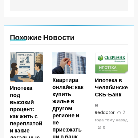
Похожие Новости
Квартира
Ипотека в
онлайн: как
Челябинске
Ипотека
купить
СКБ-Банк
под
жилье в
высокий
другом
процент:
Redactor
2
регионе и
как жить с
года тому назад
не
переплатой
0
приезжать
и какие
ни в банк,
легальные