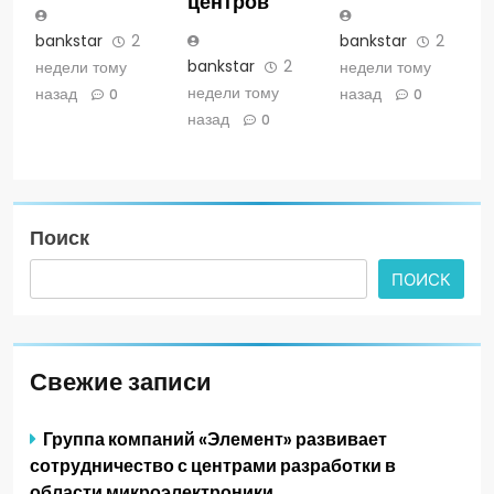
центров
bankstar
2
bankstar
2
bankstar
2
недели тому
недели тому
недели тому
назад
назад
0
0
назад
0
Поиск
ПОИСК
Свежие записи
Группа компаний «Элемент» развивает
сотрудничество с центрами разработки в
области микроэлектроники