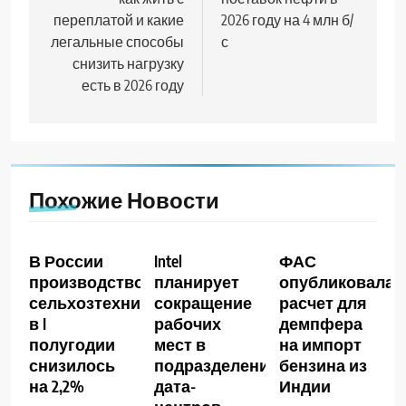
переплатой и какие
2026 году на 4 млн б/
легальные способы
с
снизить нагрузку
есть в 2026 году
Похожие Новости
В России
Intel
ФАС
производство
планирует
опубликовала
сельхозтехники
сокращение
расчет для
в I
рабочих
демпфера
полугодии
мест в
на импорт
снизилось
подразделении
бензина из
на 2,2%
дата-
Индии