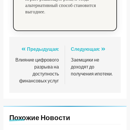
альтернативный способ становится
выгоднее.
Навигация
Предыдущая:
Следующая:
по
Влияние цифрового
Заемщики не
разрыва на
доходят до
записям
доступность
получения ипотеки.
финансовых услуг
Похожие Новости