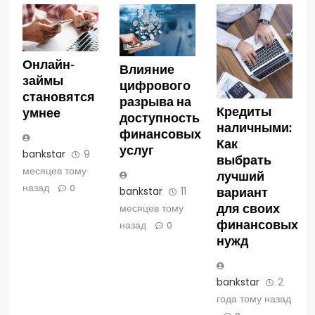
Онлайн-
Влияние
займы
цифрового
становятся
разрыва на
Кредиты
умнее
доступность
наличными:
финансовых
Как
услуг
bankstar
9
выбрать
месяцев тому
лучший
назад
0
вариант
bankstar
11
для своих
месяцев тому
финансовых
назад
0
нужд
bankstar
2
года тому назад