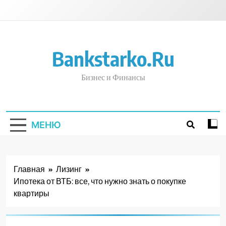
Перейти
к
содержимому
Bankstarko.ru
Бизнес и Финансы
МЕНЮ
Главная
Лизинг
Ипотека от ВТБ: все, что нужно знать о покупке
квартиры