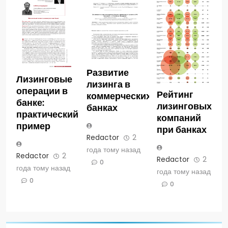
Развитие
Лизинговые
лизинга в
операции в
Рейтинг
коммерческих
банке:
лизинговых
банках
практический
компаний
пример
при банках
Redactor
2
года тому назад
Redactor
2
Redactor
2
0
года тому назад
года тому назад
0
0