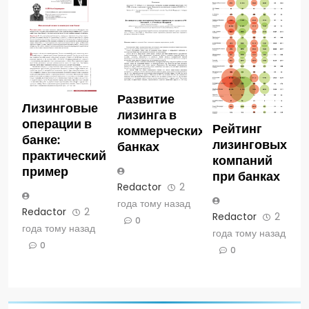
Развитие
Лизинговые
лизинга в
операции в
Рейтинг
коммерческих
банке:
лизинговых
банках
практический
компаний
пример
при банках
Redactor
2
года тому назад
Redactor
2
Redactor
2
0
года тому назад
года тому назад
0
0