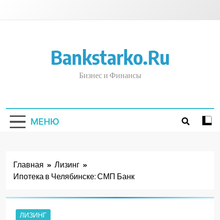
Перейти
к
содержимому
Bankstarko.ru
Бизнес и Финансы
МЕНЮ
Главная
Лизинг
Ипотека в Челябинске: СМП Банк
ЛИЗИНГ