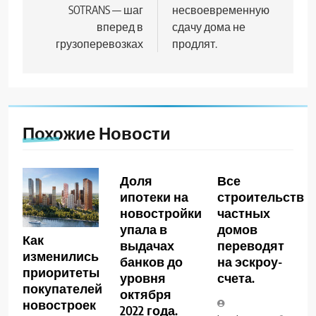
SOTRANS — шаг
несвоевременную
вперед в
сдачу дома не
грузоперевозках
продлят.
Похожие Новости
Доля
Все
ипотеки на
строительство
новостройки
частных
упала в
домов
Как
выдачах
переводят
изменились
банков до
на эскроу-
приоритеты
уровня
счета.
покупателей
октября
новостроек
2022 года.