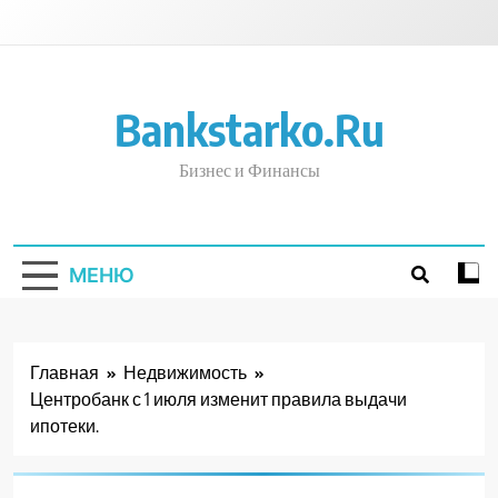
Перейти
к
содержимому
Bankstarko.ru
Бизнес и Финансы
МЕНЮ
Главная
Недвижимость
Центробанк с 1 июля изменит правила выдачи
ипотеки.