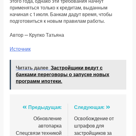
этого года, однако эти требования начнут
применяться только к кредитам, выданным
начиная с 1 июля. Банкам дадут время, чтобы
подготовиться к новым правилам работы.
Автор — Крупко Татьяна
Источник
Читать далее
Застройщики ведут с
банками переговоры о запуске новых
программ ипотеки.
Навигация
Предыдущая:
Следующая:
по
Обновление
Освобождение от
автопарка
штрафов для
записям
Спецсвязи техникой
застройщиков за