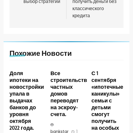
выбор стратегии
получить деньги без
классического
кредита
Похожие Новости
Доля
Все
С 1
ипотеки на
строительство
сентября
новостройки
частных
«ипотечные
упала в
домов
каникулы»
выдачах
переводят
семьи с
банков до
на эскроу-
детьми
уровня
счета.
смогут
октября
получить
2022 года.
на особых
bankstar
1