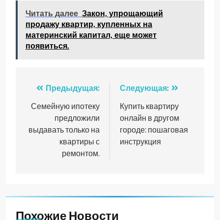
Читать далее
Закон, упрощающий
продажу квартир, купленных на
материнский капитал, еще может
появиться.
Навигация
Предыдущая:
Следующая:
по
Семейную ипотеку
Купить квартиру
предложили
онлайн в другом
записям
выдавать только на
городе: пошаговая
квартиры с
инструкция
ремонтом.
Похожие Новости