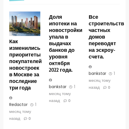
Доля
Все
ипотеки на
строительство
новостройки
частных
упала в
домов
Как
выдачах
переводят
изменились
банков до
на эскроу-
приоритеты
уровня
счета.
покупателей
октября
новостроек
2022 года.
bankstar
1
в Москве за
месяц тому
последние
bankstar
1
три года
назад
0
месяц тому
назад
0
Redactor
1
месяц тому
назад
0