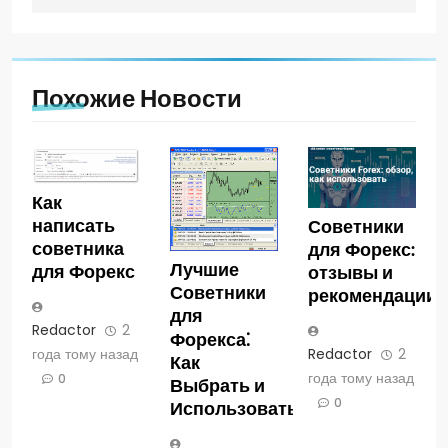
Похожие Новости
Как
написать
Советники
советника
для Форекс:
Лучшие
для Форекс
отзывы и
Советники
рекомендации
для
Redactor
2
Форекса⁚
года тому назад
Redactor
2
Как
года тому назад
0
Выбрать и
0
Использовать