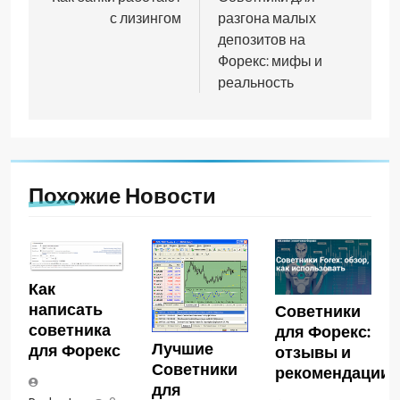
по
с лизингом
разгона малых
записям
депозитов на
Форекс: мифы и
реальность
Похожие Новости
Как
написать
Советники
советника
для Форекс:
Лучшие
для Форекс
отзывы и
Советники
рекомендации
для