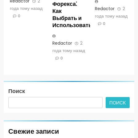
Redactor
2
Форекса⁚
года тому назад
Redactor
2
Как
года тому назад
0
Выбрать и
0
Использовать
Redactor
2
года тому назад
0
Поиск
ПОИСК
Свежие записи