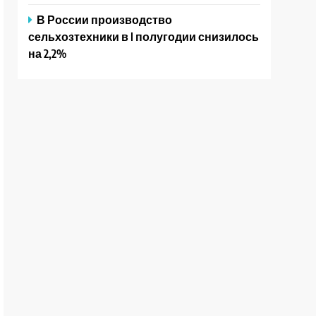
В России производство
сельхозтехники в I полугодии снизилось
на 2,2%