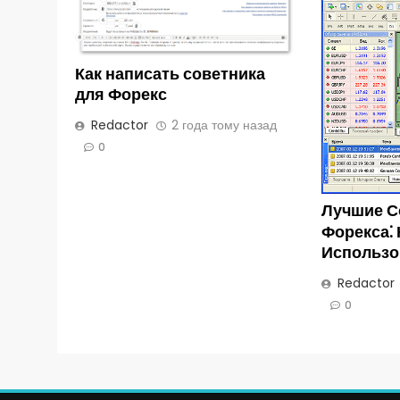
Как написать советника
для Форекс
Redactor
2 года тому назад
0
Лучшие С
Форекса⁚ 
Использо
Redactor
0