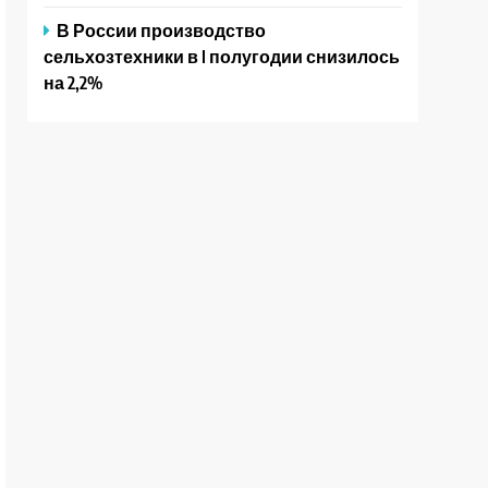
В России производство
сельхозтехники в I полугодии снизилось
на 2,2%