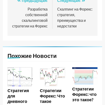
Навигация
Предыдущая:
Следующая:
по
Разработка
Скалпинг на Форекс:
собственной
стратегия,
записям
скальпинговой
преимущества и
стратегии на Форекс
недостатки
Похожие Новости
Стратегии
Стратегия
Стратегии
Форекс: что
для
Форекс: Что
это такое?
дневного
такое