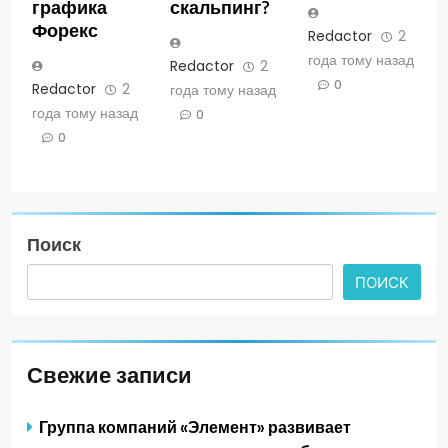
графика
скальпинг?
Форекс
Redactor
2
года тому назад
Redactor
2
0
Redactor
2
года тому назад
года тому назад
0
0
Поиск
ПОИСК
Свежие записи
Группа компаний «Элемент» развивает