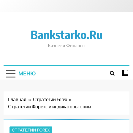
Перейти
к
содержимому
Bankstarko.ru
Бизнес и Финансы
МЕНЮ
Главная
Стратегии Forex
Стратегии Форекс и индикаторы к ним
СТРАТЕГИИ FOREX