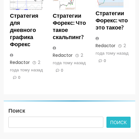
Стратегии
Стратегия
Стратегии
Форекс: что
для
Форекс: Что
это такое?
дневного
такое
графика
скальпинг?
Форекс
Redactor
2
года тому назад
Redactor
2
0
Redactor
2
года тому назад
года тому назад
0
0
Поиск
ПОИСК