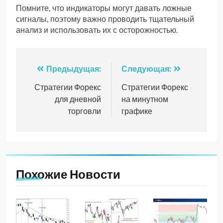
Помните, что индикаторы могут давать ложные
сигналы, поэтому важно проводить тщательный
анализ и использовать их с осторожностью.
Навигация
Предыдущая:
Следующая:
по
Стратегии Форекс
Стратегии Форекс
для дневной
на минутном
записям
торговли
графике
Похожие Новости