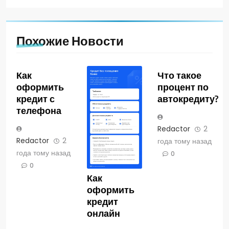
Похожие Новости
Как
Что такое
оформить
процент по
кредит с
автокредиту?
телефона
Redactor
2
Redactor
2
года тому назад
года тому назад
0
0
Как
оформить
кредит
онлайн