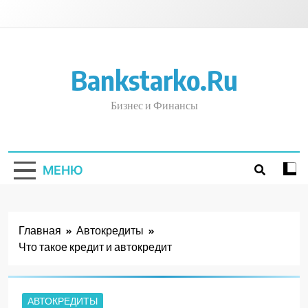
Перейти
к
содержимому
Bankstarko.ru
Бизнес и Финансы
МЕНЮ
Главная
Автокредиты
Что такое кредит и автокредит
АВТОКРЕДИТЫ